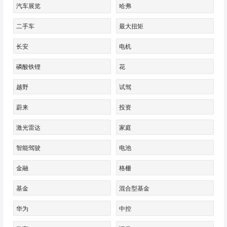
汽车展览
哈弗
二手车
最大扭矩
长安
电机
磷酸铁锂
花
越野
试驾
蔚来
投资
激光雷达
家庭
智能驾驶
电池
金融
格栅
基金
混合型基金
华为
中控