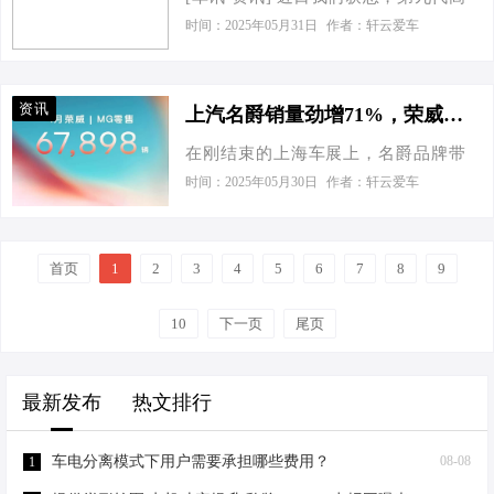
2925mm。此外，新车还提供19与20英
尔夫预计会在2028年或2029年正式推
车身侧面线条流畅，5240mm的车长搭
时间：2025年05月31日
作者：轩云爱车
寸轮圈可选。车漆颜色方面，新车提
出，本代车型将会纯粹以纯电动车为
配3160mm的轴距，营造出修长而优雅
供极昼白、极夜黑、星暮灰、曙光
核心设计，有望命名为ID.Golf，其将
的车身姿态。细看之下，仿佛由“上下”
棕、涧石蓝、森野绿、云霞橙供用户
在德国沃尔夫斯堡工厂生产，而燃油
两部分融合而成，独特又吸睛。 基于
选择。 车身侧面，新…
资讯
上汽名爵销量劲增71%，荣威+名爵4月热销近6.8万辆
版车型将会转移到墨西哥工厂生产，
SPA Evo大型电混车专属架构打造的领
在刚结束的上海车展上，名爵品牌带
有望在Mk8.5代基础上进行较大升级后
克900，拥有同级最大6.16㎡内部空
来了两款重磅新车。全新车型Cyber X
与ID.Golf同堂销售。此外，在ID.Golf
时间：2025年05月30日
作者：轩云爱车
间、同级最高88.2%得房率，以及至高
采用时下流行的"方盒子"设计语言，但
之前，大众将在今年年内率先推出
1293mm的车内空间高度，真正实现全
通过圆角处理弱化了传统硬派越野的
ID.2X，2026年推出ID.2all，2027年推
员平权的旗舰级空间享受 。后排纯平
粗犷感。该车前后均配备贯穿式灯带
出ID. Every1，而在ID.Golf之后还将推
地板，…
首页
1
2
3
4
5
6
7
8
9
和分体式大灯组，搭配哑光漆面和悬
出ID.4的继任者。 ID.Golf假想图 据
浮式车顶设计，整体呈现出兼具科技
悉，大众官方期待ID.Golf能够引领该
10
下一页
尾页
感与时尚感的年轻化风格。同时亮相
品牌在纯电动市场的新世代，该车将
的2026款Cyberster将进行十项产品升
会成为首款基于SSP电动平台…
级。 荣威品牌方面，全新紧凑型轿车
最新发布
热文排行
D6已正式上市，售价区间锁定在7.98-
11.98万元。新车采用分体式大灯设
车电分离模式下用户需要承担哪些费用？
08-08
1
计，配备贯穿式尾灯组和熏黑后包