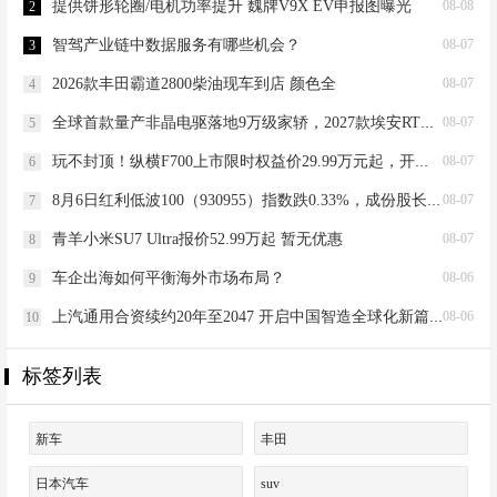
围，车身尺寸达到
提供饼形轮圈/电机功率提升 魏牌V9X EV申报图曝光
08-08
2
4792/1828/1496mm，轴距2750mm。
智驾产业链中数据服务有哪些机会？
08-07
3
内饰搭载双辐平底方向盘、全液晶仪
表和12.8…
2026款丰田霸道2800柴油现车到店 颜色全
08-07
4
全球首款量产非晶电驱落地9万级家轿，2027款埃安RT正式上市
08-07
5
玩不封顶！纵横F700上市限时权益价29.99万元起，开启豪华越野皮卡新时代
08-07
6
8月6日红利低波100（930955）指数跌0.33%，成份股长安汽车（000625）领跌
08-07
7
青羊小米SU7 Ultra报价52.99万起 暂无优惠
08-07
8
车企出海如何平衡海外市场布局？
08-06
9
上汽通用合资续约20年至2047 开启中国智造全球化新篇章
08-06
10
标签列表
新车
丰田
日本汽车
suv