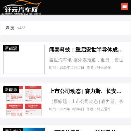
资讯
旧车
科技
x488
新能源
选车
新能源
闻泰科技：重启安世半导体成品出口，必须恢复张学政CEO职务
盖世汽车讯 据外媒报道，近日，安世
用车常识
半导体母公司闻泰科技表示，任何重
时间：2025年11月17日
作者：轩云爱车
启从中国出口安世半导体产品的协
议，都必须包括恢复该公司此前被罢
免的前首席执行官张学政的职务，这
新能源
上市公司动态 | 赛力斯、长安汽车8月汽车产销增长，极米科技、佳都科技拟H股上市
为解决谈判僵局设定了较高的门槛。
（原标题：上市公司动态 | 赛力斯、长
荷兰经济事务部在9月底以安世半导体
安汽车8月汽车产销增长，极米科技、
出现“严重治理缺陷的紧急信号”为由，
时间：2025年10月04日
作者：轩云爱车
佳都科技拟H股上市） 重点要闻 赛力
接管了该公司。随后，10月7日，荷兰
斯8月汽车产量增19.38% 赛力斯发布8
阿姆斯特丹的一家法院应安世荷兰管
月份产销快报，8月新能源汽车产量
理层的请求，暂停了闻泰科技创始人