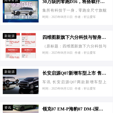
用车常识
30万级的零跑D16，将搭载什么黑科技
43,069辆，同比19.38%，本年累计
张学政在安世半导体担任的首席执行
集所有科技于一身，零跑全尺寸旗舰
264,631辆，同比减少6.78%。销售
官职务。 图片来源：安世半导体 荷兰
SUV终于要来了！7月28日，零跑曹总
43,262辆，同比增加19.57%，本年累
时间：2025年08月11日
作者：轩云爱车
法庭文件显示，张学政被罢免与其两
透露了关于零跑旗下首款全尺寸旗舰
计259,951辆，同比减少6.93%。 长安
项关键举动有关。其一，他解雇了安
SUV 的更多信息，定价为30万级别。
汽车8月汽车产量增23.10% 长安汽车
世半导体在荷兰的三名关键高管；其
势必要一直打“亲民牌”的零跑，推出的
公布8月份产、销快报。本月生产
二，他与自己实际控制的一家公司签
新能源
四维图新旗下六分科技与智身科技联手，推动具身智能商业化落地
全尺寸旗舰SUV依旧要定价30万级，
217,263辆，同比增23.10%，本年累计
订了订单，涉及…
（原标题：四维图新旗下六分科技与
那就说明这台车的重磅程度包括科技
1,618,562辆，同比…
智身科技联手，推动具身智能商业化
含金量将非同一般。 虽然官方透露的
时间：2025年06月16日
作者：轩云爱车
落地） 6月4日，四维图新成员企业六
信息还不完整，但为什么我如此期待
分科技与智身科技正式签署战略合作
零跑这台全尺寸旗舰 SUV ？零跑CEO
协议。双方将围绕具身智能体“感知-决
说了“D系列，就是要最高端的配置，
新能源
长安启源Q07新增车型上市 售12.98万元起
策-执行”全链路技术升级展开深度协
一个都不能少”！毫无疑问，是定心
车讯 长安启源Q07两款新增车型上
同，共同推动具身智能在工业巡检、
丸。 市面上的全尺寸旗舰 SUV 并不少
市，分别为145尊耀型与145尊荣型，
应急救援、家庭服务等场景的商业化
时间：2025年06月12日
作者：轩云爱车
见：长安、长城、东风、深蓝、领
售价12.98-13.98万元。两款新增车型
落地。 图片来源：四维图新 据悉，六
克、吉利、比亚迪等都已布局，但大
分别搭载智能舒享包和品质座舱包，
分科技依托自身在高精度定位领域的
部分的配置或者动力尺寸同质化太严
已下定客户会免费升配。另外，5月31
自研技术和量产经验，积极向具身智
重，或是给不了消费者惊喜…
资讯
领克07 EM-P海豹07 DM-i深蓝L07给你答案
日前（含）下订用户还可享至高总价
能赛道布局，已成功推出具身智能小