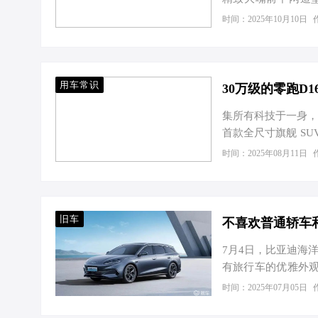
LS（配置|询价）
时间：2025年10月10日
有新意的！ 202
车型一样的精致大嘴
用车常识
30万级的零跑D
集所有科技于一身，
首款全尺寸旗舰 S
尺寸旗舰SUV依旧
时间：2025年08月11日
然官方透露的信息还
系列，就是要最高
SUV 并不少见：
或者动力尺寸同质化
旧车
不喜欢普通轿车
7月4日，比亚迪海
有旅行车的优雅外观
在轿车和SUV之外
时间：2025年07月05日
海豹06DM-i车