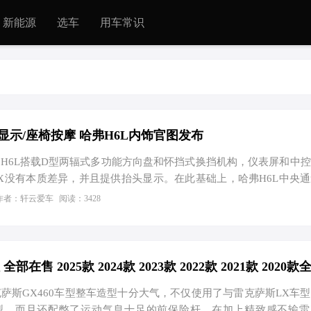
新能源
选车
用车常识
头显示/座椅按摩 哈弗H6L内饰官图发布
H6L搭载D型两辐式多功能方向盘和怀挡式换挡机构，仪表屏和中
X没有本质差异，并且提供抬头显示。在此基础上，哈弗H6L中央
简洁，除了拥有手机无线充电装置和双杯架，前部位置还设置有少量
作者：轩云爱车
阅读：3428
用2+3式座椅布局，前排打孔皮革座椅支持通风/按摩功能，但全系标
H6L还提供10扬声器音响系统、车内氛围灯、后排空调出风口
弗H6L前脸造型借鉴了在售哈弗枭龙MAX的设计，集成贯穿式前灯
母标，不过前脸中间区域增设了细长的进气口。另外，哈弗H6L配套…
萨斯GX460车型整车造型十分大气，不仅使用了与雷克萨斯LX车
型，而且还配憋了运动气息十足的前保险杆，在加上精致感不输雷