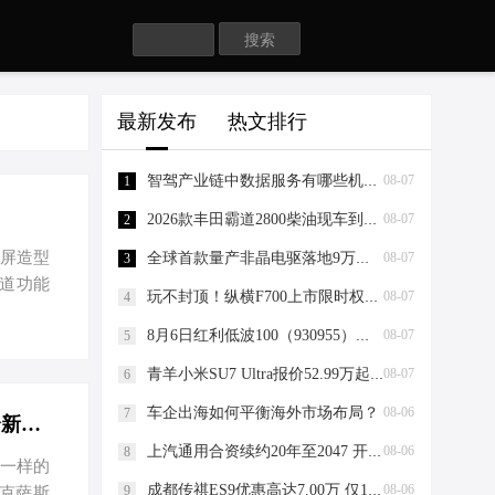
Search
最新发布
热文排行
智驾产业链中数据服务有哪些机会？
08-07
1
2026款丰田霸道2800柴油现车到店 颜色全
08-07
2
控屏造型
全球首款量产非晶电驱落地9万级家轿，2027款埃安RT正式上市
08-07
3
通道功能
玩不封顶！纵横F700上市限时权益价29.99万元起，开启豪华越野皮卡新时代
08-07
4
实体按
8月6日红利低波100（930955）指数跌0.33%，成份股长安汽车（000625）领跌
08-07
配的可能
5
等功能配
青羊小米SU7 Ultra报价52.99万起 暂无优惠
08-07
6
组与可发
车企出海如何平衡海外市场布局？
08-06
7
雷克萨斯GX美版 全部在售 2025款 2024款 2023款 2022款 2021款 2020款全新一代平行进口雷克萨斯GX美版实车行情报价
上汽通用合资续约20年至2047 开启中国智造全球化新篇章
08-06
8
型一样的
成都传祺ES9优惠高达7.00万 仅15.98万可入手
08-06
9
克萨斯