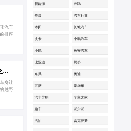
 海豹
新能源
奔驰
美SUV的
奇瑞
汽车行业
哪吒汽车
本田
长城汽车
及前排座
皮卡
小鹏汽车
的全液晶
统。还搭
小鹏
长安汽车
景音效模
芯片，将
比亚迪
腾势
坦途加版 全部在售 2024款 2023款 2022款 2021款 2020款 2019款四川鹏驰之星名车坦途加版价格最低49万起 欢迎上门试驾
东风
奥迪
车身让
五菱
豪华车
v的越野
种形式
汽车导购
车主之家
，最大扭
跑车
沃尔沃
汽油
雷克萨斯