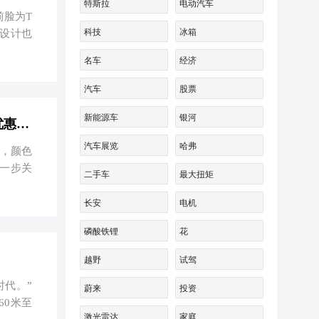
特斯拉
电动汽车
前脸为T
科技
冰箱
设计也
族式语言
名车
经济
为中规中
0岁的人
汽车
股票
5.6英
新能源车
银河
普拉多欧版 全部在售 2023款 2022款 2019款 2018款,2023普拉多欧版价格优惠21万 欢迎试乘试驾
汽车展览
哈弗
，颜色
进一步关
二手车
最大扭矩
长安
电机
磷酸铁锂
花
越野
试驾
时代。”
蔚来
投资
60米至
激光雷达
家庭