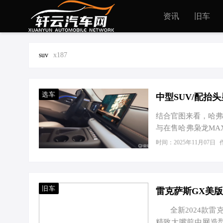
资讯
旧车
suv
x187
选车
中型SUV/配抬
结合官图来看，哈弗
与在售哈弗枭龙MA
区的设计排布颇为
时间：2025年11月07日
键。 哈弗H6L采
性不大。另外，哈弗
置。 外观方面，哈
光“HAVAL”字
旧车
全新2024款雷克
精致大嘴前中网造