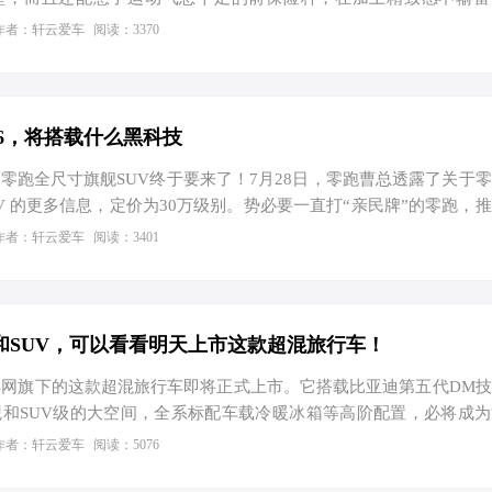
的矩阵LED大灯组，可以说新款雷克萨斯GX460在外观的精致程度上
作者：轩云爱车
阅读：3370
4款雷克萨斯GX460外观来看整车造型十分大气，不仅使用了与雷克
前中网造型，而且还配憋了运动气息十足的前保险杆，在加上精致
16，将搭载什么黑科技
零跑全尺寸旗舰SUV终于要来了！7月28日，零跑曹总透露了关于
UV 的更多信息，定价为30万级别。势必要一直打“亲民牌”的零跑，
要定价30万级，那就说明这台车的重磅程度包括科技含金量将非同一
作者：轩云爱车
阅读：3401
不完整，但为什么我如此期待零跑这台全尺寸旗舰 SUV ？零跑CEO
端的配置，一个都不能少”！毫无疑问，是定心丸。 市面上的全尺
长安、长城、东风、深蓝、领克、吉利、比亚迪等都已布局，但大部
太严重，或是给不了消费者惊喜…
和SUV，可以看看明天上市这款超混旅行车！
洋网旗下的这款超混旅行车即将正式上市。它搭载比亚迪第五代DM
和SUV级的大空间，全系标配车载冷暖冰箱等高阶配置，必将成
的一个全新选择。 海豹06DM-i旅行版采用海洋美学设计理念，前脸
作者：轩云爱车
阅读：5076
型，彰显海洋灵动美感。侧面双段式腰线从车头延伸到车尾，与旅行车