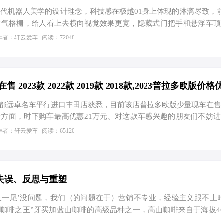
一代机器人美学的设计理念，科技感在极越01身上体现的淋漓尽致，
进气格栅，给人看上去横向视觉效果更宽，隐藏式门把手和悬浮车顶
线。比亚迪宋L也被称之为最美比亚迪，宋L跳出了传统比亚迪家
作者：轩云爱车
阅读：72048
学的设计理念，整体看起来更加年轻运动。比亚迪唐EV就显得较
型更加高大威猛，不过唐EV的适用人群更加广泛，低至20岁高至5
会觉得过时。 在内饰方面，极越01的内饰十分简洁，内部采用一块3
集液晶仪表，中控仪表台加副驾娱乐屏为一体，中控部…
远卓名车平行进口丰田店获悉，目前该店普拉多欧版少量现车在售
方面，时下购车最高优惠21万元。对这款车感兴趣的朋友们不妨
下表： 成都远卓名车 售全国 电话： 13458607605…
作者：轩云爱车
阅读：65120
失误、反思与重塑
一头一尾’没问题，我们（的问题在于）营销不专业，经验主义跟不上
“咖啡之王”牙买加蓝山咖啡的高级品种之一，高山咖啡来自于海拔4