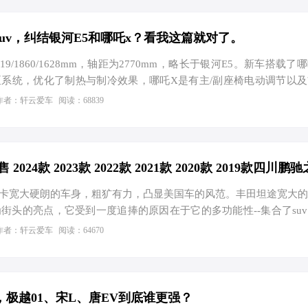
雅与动感的完美平衡，同时巧妙拓展出充裕的乘坐空间和载物空间。
尺寸为4,850mm*1,890mm*1,505mm，轴距为2,790mm，带来媲
备箱容积达到了同…
uv，纠结银河E5和哪吒x？看我这篇就对了。
9/1860/1628mm，轴距为2770mm，略长于银河E5。新车搭载了
系统，优化了制热与制冷效果，哪吒X是有主/副座椅电动调节以
舱呢，银河E5车内配备了15.4英寸的2.5K分辨率大屏和10.2英寸
作者：轩云爱车
阅读：68839
车规级7nm车机芯片“龙鹰一号”，并采用魅族Flyme Auto车机系
und无界之声音响系统，拥有16扬声器和1000W独立功放，提供了四种场
其境的听觉享受。 哪吒X的智能座舱是搭载了8155P高性能车规级
宽大硬朗的车身，粗犷有力，凸显美国车的风范。丰田坦途宽大的
街头的亮点，它受到一度追捧的原因在于它的多功能性--集合了su
能力、以及轿车的舒适性。 动力方面，新款丰田坦途皮卡具备两
作者：轩云爱车
阅读：64670
用了排量为3.5L的V6双涡轮增压发动机，可实现最大功率290kW
版车型采用了i-Force Max动力，可实现最大…
极越01、宋L、唐EV到底谁更强？