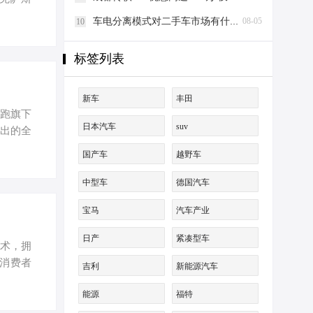
还是相当
车电分离模式对二手车市场有什么影响？
08-05
10
萨斯LX
感不…
标签列表
新车
丰田
零跑旗下
日本汽车
suv
推出的全
般。 虽
国产车
越野车
说了“D
寸旗舰
中型车
德国汽车
分的配置
宝马
汽车产业
日产
紧凑型车
技术，拥
为消费者
吉利
新能源汽车
设计沿袭
能源
福特
的修长姿