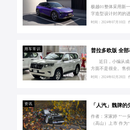
极越01整体采用新
字造型设计封闭的
让这车的颜值十分在
时间：2024年07月10日
设计，采用了龙眼美
矩了，整体的外观造
群开着车，都丝毫不
寸的超大中控屏幕。
用车常识
近日，小编从成都
方面不是很全。售价
注一下，具体价格请详见
时间：2024年02月28日
资讯
「人汽」魏牌的
作者：宋家婷 “‘
（高山）上市 作为