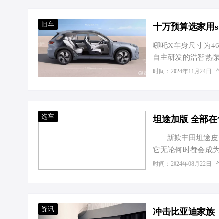
态相呼应，实现优
06DM-i旅行版长宽高
宽奢通透大空间。后
旧车
十万预算选家用s
哪吒X车身尺寸为461
自主研发的浩智热泵
椅加热功能。 智能座
时间：2024年11月24日
仪表，搭载了国产首颗
载了Flyme So
拟，为用户带来身临
中控屏升级…
选车
新款丰田坦途皮卡
它无论何时都会成为
性能、卡车的载货
时间：2024年08月22日
可供选择，燃油版采
矩为649N·m。混动
资讯
冲击比亚迪家族，