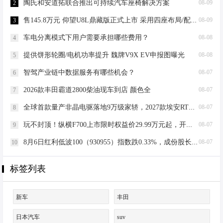
陶氏和安道拓联合推出可持续汽车座椅解决方案
08-09
2
售145.8万元 仰望U8L鼎藏版正式上市 采用四座布局/配黄金车标
08-09
3
车电分离模式下用户需要承担哪些费用？
08-08
4
提供饼形轮圈/电机功率提升 魏牌V9X EV申报图曝光
08-08
5
智驾产业链中数据服务有哪些机会？
08-07
6
2026款丰田霸道2800柴油现车到店 颜色全
08-07
7
全球首款量产非晶电驱落地9万级家轿，2027款埃安RT正式上市
08-07
8
玩不封顶！纵横F700上市限时权益价29.99万元起，开启豪华越野皮卡新时代
08-07
9
8月6日红利低波100（930955）指数跌0.33%，成份股长安汽车（000625）领跌
08-07
10
标签列表
新车
丰田
日本汽车
suv