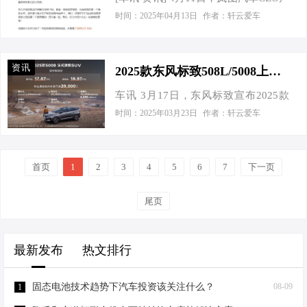
突出那个“野”劲儿，外后视镜壳、门把
放在个人社交媒体上官宣网络上的一
用异形设计，横向布局的LED日间行车
时间：2025年04月13日
作者：轩云爱车
手、窗框条、车尾标这些细节都给熏
款伪装车正是即将发布的新款岚图
灯搭配纵向布局的远近光灯组，使其
黑了，车顶还带了行李架，随时准备
FREE，并证实了网友猜想，新车将搭
看上去非常科幻同时，下方大尺寸梯
让你往上撂东西。 哦对了，它还…
载“满血华为”。卢放表示，此次改款的
形进气口，也适当的提升了该车的运
资讯
2025款东风标致508L/5008上市 售16.37万元起
新款岚图FREE(参数|询价)将是一次非
动感。 车身侧面，新车整体车身面板
车讯 3月17日，东风标致宣布2025款
常重大的改款，预计在华为赋能之
均采用了较为平整光滑的曲面设计，
508L和2025款5008正式上市，其中
外，还将融合东风和岚图的最新技
时间：2025年03月23日
作者：轩云爱车
配备了无边框车门，并搭配了隐藏式
2025款508L售价区间16.37-19.47万
术。 同时，上车“满血华为”也透露出
门把手，整车风阻系数为0.191Cd。车
元；2025款5008售价区间17.87-18.97
新款岚图FREE可能将同时搭载华为最
身尺寸方面，新车长宽高分别为
万元。 2025款东风标致508L上市 车型
强智驾和鸿蒙座舱。这一点能补齐现
4935*1915*1495mm，轴距…
首页
1
2
3
4
5
6
7
下一页
售价（万元） 驭控旗舰版 16.37 驭动
款在智能领域的短板，满足用户的用
旗舰版 17.87 驭享旗舰版 19.47 2025
车需求。据悉，新车将拥有更大的车
尾页
款东风标致5008 车型…
内空间以及全新座舱。同时，车辆外
观将采用全新前脸、全新轮圈、侧身
腰线，并配备激光雷达。（文/车讯 姚
最新发布
热文排行
宇）…
固态电池技术趋势下汽车投资该关注什么？
08-09
1